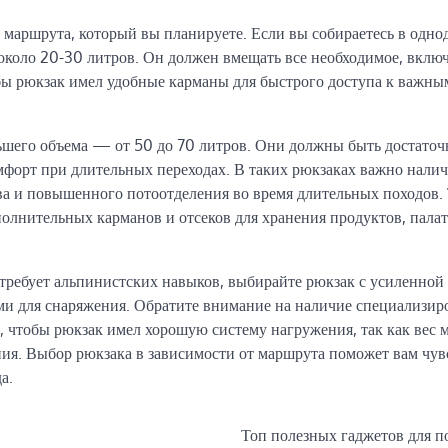
 маршрута, который вы планируете. Если вы собираетесь в одн
около 20-30 литров. Он должен вмещать все необходимое, включ
обы рюкзак имел удобные карманы для быстрого доступа к важны
ьшего объема — от 50 до 70 литров. Они должны быть достаточ
мфорт при длительных переходах. В таких рюкзаках важно нали
ва и повышенного потоотделения во время длительных походов.
олнительных карманов и отсеков для хранения продуктов, палат
требует альпинистских навыков, выбирайте рюкзак с усиленной
и для снаряжения. Обратите внимание на наличие специализи
о, чтобы рюкзак имел хорошую систему нагружения, так как вес 
ния. Выбор рюкзака в зависимости от маршрута поможет вам чув
а.
Топ полезных гаджетов для п