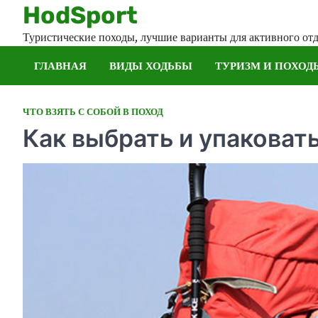
Skip
HodSport
to
Туристические походы, лучшие варианты для активного от
content
ГЛАВНАЯ
ВИДЫ ХОДЬБЫ
ТУРИЗМ И ПОХОД
ЧТО ВЗЯТЬ С СОБОЙ В ПОХОД
Как выбрать и упаковат