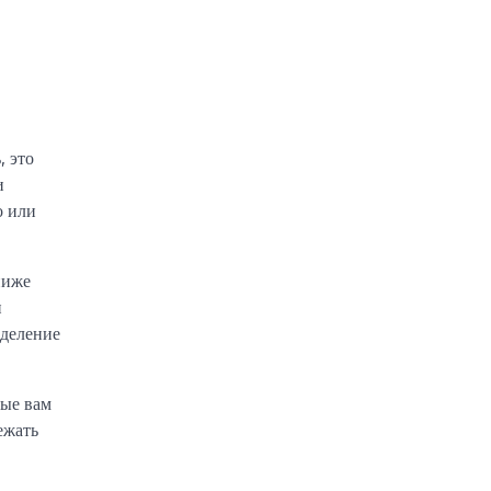
, это
и
о или
ниже
и
еделение
рые вам
ежать