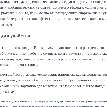
ак поможет распределить вес, минимизируя нагрузку на спину и 
мый удобный рюкзак не окажет должного эффекта, если его не у
рюкзака, но и то, как именно вы распределите снаряжение внут
и выборе рюкзака и как эффективно организовать его содержимо
опасным.
для удобства
тивности в походе. Во-первых, важно помнить о распределении
я ближе к спине, чтобы не смещать центр тяжести и не перегруж
шок и одежда, можно разместить в верхней части или на внешни
ления на плечи и спину.
дметов. Часто используемые вещи, например, карта, фонарик или
отделении, чтобы их было легко достать. Организация карманов
маленьких карманов для мелочей, что позволяет быстро находи
 рюкзаке.
т через дождливые или сырые места, используйте водонепрониц
влаги. Это также поможет упорядочить вещи и защитить их от