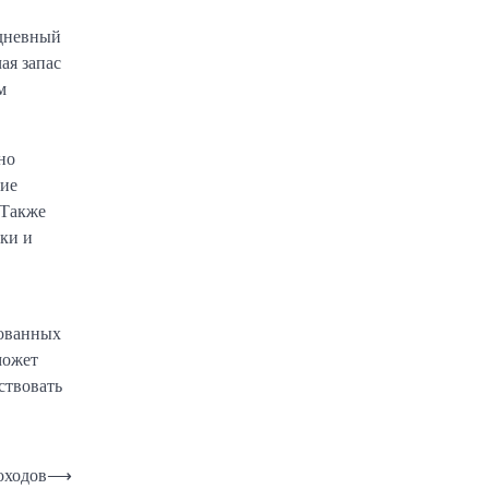
одневный
ая запас
м
но
чие
 Также
ки и
рованных
может
ствовать
оходов
⟶