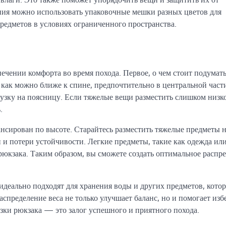
ния можно использовать упаковочные мешки разных цветов для
редметов в условиях ограниченного пространства.
ечении комфорта во время похода. Первое, о чем стоит подумать
как можно ближе к спине, предпочтительно в центральной част
рузку на поясницу. Если тяжелые вещи разместить слишком низк
.
лансирован по высоте. Старайтесь разместить тяжелые предметы 
 и потери устойчивости. Легкие предметы, такие как одежда ил
рюкзака. Таким образом, вы сможете создать оптимальное распр
деально подходят для хранения воды и других предметов, кото
аспределение веса не только улучшает баланс, но и помогает изб
зки рюкзака — это залог успешного и приятного похода.