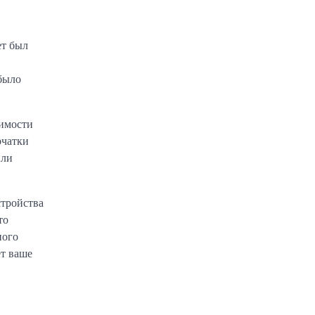
ет был
было
димости
рчатки
или
стройства
то
ного
ет ваше