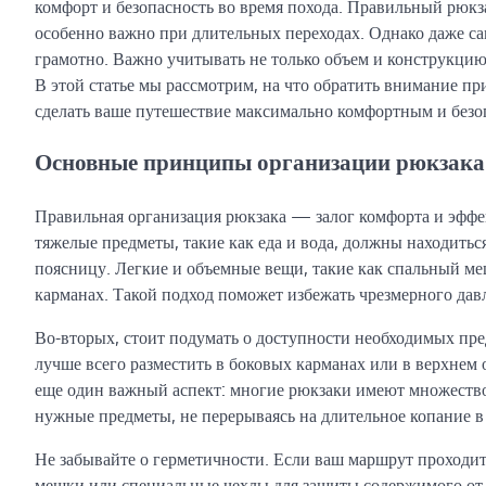
комфорт и безопасность во время похода. Правильный рюкз
особенно важно при длительных переходах. Однако даже са
грамотно. Важно учитывать не только объем и конструкцию 
В этой статье мы рассмотрим, на что обратить внимание пр
сделать ваше путешествие максимально комфортным и без
Основные принципы организации рюкзака 
Правильная организация рюкзака — залог комфорта и эффек
тяжелые предметы, такие как еда и вода, должны находитьс
поясницу. Легкие и объемные вещи, такие как спальный ме
карманах. Такой подход поможет избежать чрезмерного дав
Во-вторых, стоит подумать о доступности необходимых пре
лучше всего разместить в боковых карманах или в верхнем 
еще один важный аспект: многие рюкзаки имеют множество 
нужные предметы, не перерываясь на длительное копание в
Не забывайте о герметичности. Если ваш маршрут проходи
мешки или специальные чехлы для защиты содержимого от 