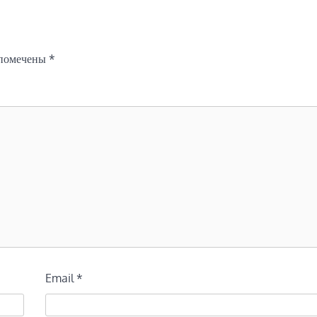
 помечены
*
Email
*