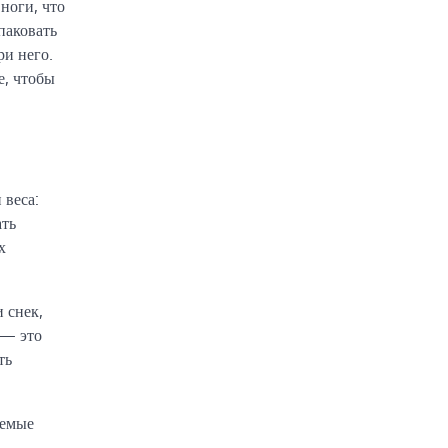
ноги, что
паковать
ри него.
е, чтобы
 веса:
ать
х
 снек,
 — это
ть
аемые