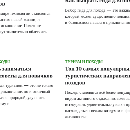
Как выбрать гида для по
ов
Выбор гида для похода — это важн
мире технологии становятся
который может существенно повлият
астью нашей жизни, и
и безопасность вашего приключени
 исключение. Полезные
ут значительно облегчить
и…
ХОДЫ
ТУРИЗМ И ПОХОДЫ
ь заниматься
Топ-10 самых популярны
советы для новичков
туристических направлен
походов
ься туризмом — это не только
приключение, но и отличный
Походы становятся всё более попул
ься с природой, улучшить
видом активного отдыха, позволяю
рму и…
исследовать удивительные уголки п
наслаждаться свежим воздухом и фи
активностью.…