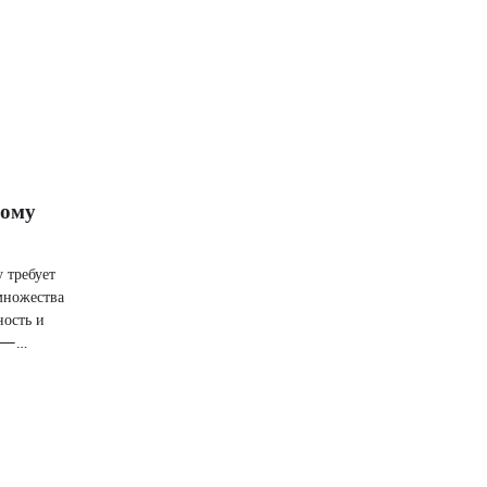
ному
 требует
множества
ность и
д —…