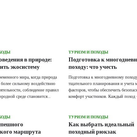
ХОДЫ
ТУРИЗМ И ПОХОДЫ
ведения в природе:
Подготовка к многоднев
ить экосистему
походу: что учесть
ременного мира, когда природа
Подготовка к многодневному походу
 более сильному воздействию
тщательного планирования и учета 
еятельности, соблюдение правил
факторов, чтобы обеспечить безопас
иродной среде становится…
комфорт участников. Каждый похо
ХОДЫ
ТУРИЗМ И ПОХОДЫ
спешного
Как выбрать идеальный
ского маршрута
походный рюкзак