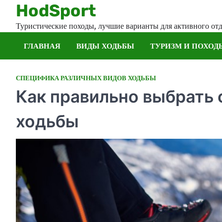
Skip
HodSport
to
Туристические походы, лучшие варианты для активного от
content
ГЛАВНАЯ
ВИДЫ ХОДЬБЫ
ТУРИЗМ И ПОХОД
СПЕЦИФИКА РАЗЛИЧНЫХ ВИДОВ ХОДЬБЫ
Как правильно выбрать 
ходьбы