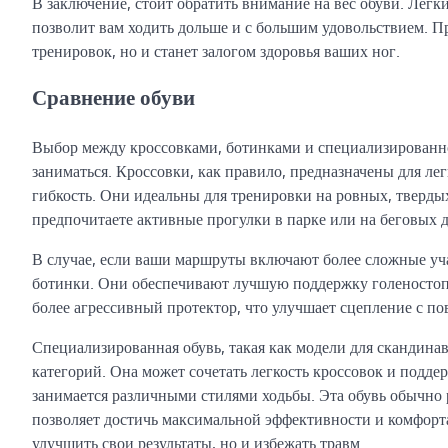
В заключение, стоит обратить внимание на вес обуви. Лег
позволит вам ходить дольше и с большим удовольствием. П
тренировок, но и станет залогом здоровья ваших ног.
Сравнение обуви
Выбор между кроссовками, ботинками и специализированной
заниматься. Кроссовки, как правило, предназначены для л
гибкость. Они идеальны для тренировки на ровных, тверды
предпочитаете активные прогулки в парке или на беговых 
В случае, если ваши маршруты включают более сложные уча
ботинки. Они обеспечивают лучшую поддержку голеностопа
более агрессивный протектор, что улучшает сцепление с п
Специализированная обувь, такая как модели для скандинав
категорий. Она может сочетать легкость кроссовок и подде
занимается различными стилями ходьбы. Эта обувь обычно 
позволяет достичь максимальной эффективности и комфорт
улучшить свои результаты, но и избежать травм.