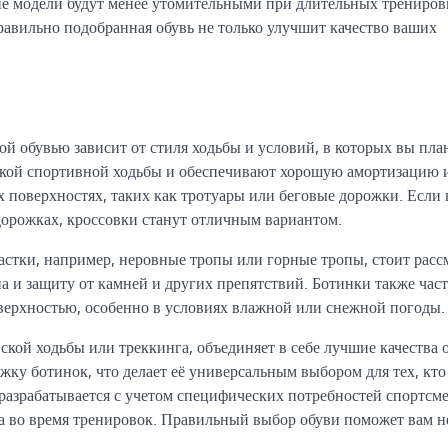
кие модели будут менее утомительными при длительных тренировк
равильно подобранная обувь не только улучшит качество ваших
 обувью зависит от стиля ходьбы и условий, в которых вы пла
егкой спортивной ходьбы и обеспечивают хорошую амортизацию 
х поверхностях, таких как тротуары или беговые дорожки. Если
дорожках, кроссовки станут отличным вариантом.
стки, например, неровные тропы или горные тропы, стоит расс
 и защиту от камней и других препятствий. Ботинки также час
оверхностью, особенно в условиях влажной или снежной погоды.
ской ходьбы или треккинга, объединяет в себе лучшие качества 
ржку ботинок, что делает её универсальным выбором для тех, кто
разрабатывается с учетом специфических потребностей спортсм
а во время тренировок. Правильный выбор обуви поможет вам н