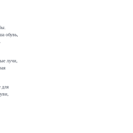
бы.
ша обувь,
ь
ые лучи,
рая
 для
уви,