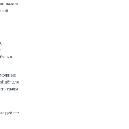
уви важно
пкой.
.
,
ы
бувь в
озможные
дойдёт для
ать травм
 людей
⟶