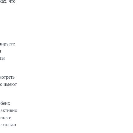
ах, что
нируете
и
 вы
мотреть
то имеют
обеих
 активно
енов и
е только