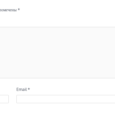
 помечены
*
Email
*