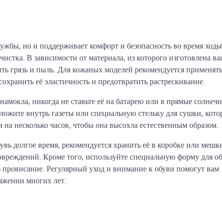
лужбы, но и поддерживает комфорт и безопасность во время ходь
чистка. В зависимости от материала, из которого изготовлена ва
ть грязь и пыль. Для кожаных моделей рекомендуется применят
сохранить её эластичность и предотвратить растрескивание.
амокла, никогда не ставьте её на батарею или в прямые солнечн
оложите внутрь газеты или специальную стельку для сушки, кото
 на несколько часов, чтобы она высохла естественным образом.
увь долгое время, рекомендуется хранить её в коробке или мешке
овреждений. Кроме того, используйте специальную форму для об
 провисание. Регулярный уход и внимание к обуви помогут вам
тяжении многих лет.