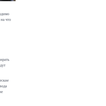
ходимо
 на что
бирать
йдут
ческие
вода
не