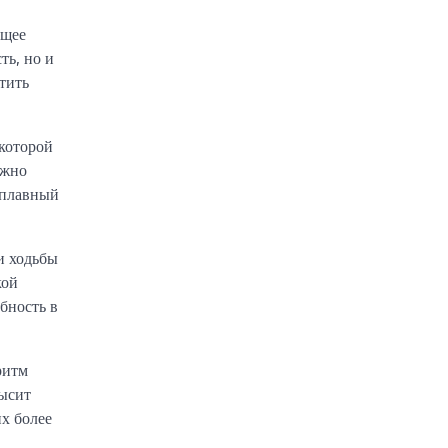
бщее
ть, но и
тить
 которой
ожно
и плавный
и ходьбы
кой
бность в
ритм
высит
х более