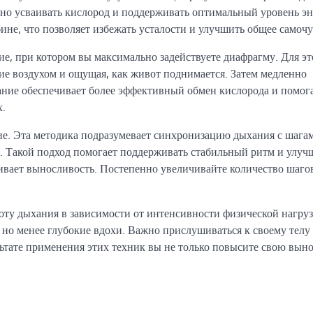
вно усваивать кислород и поддерживать оптимальный уровень эн
ине, что позволяет избежать усталости и улучшить общее самочу
е, при котором вы максимально задействуете диафрагму. Для эт
кие воздухом и ощущая, как живот поднимается. Затем медленно
хание обеспечивает более эффективный обмен кислорода и помог
х.
ие. Эта методика подразумевает синхронизацию дыхания с шага
и. Такой подход помогает поддерживать стабильный ритм и улуч
ивает выносливость. Постепенно увеличивайте количество шаго
оту дыхания в зависимости от интенсивности физической нагру
, но менее глубокие вдохи. Важно прислушиваться к своему телу
ьтате применения этих техник вы не только повысите свою выно