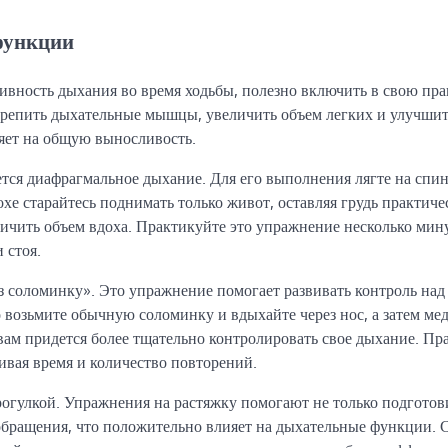
функции
вность дыхания во время ходьбы, полезно включить в свою пра
крепить дыхательные мышцы, увеличить объем легких и улучши
ияет на общую выносливость.
ся диафрагмальное дыхание. Для его выполнения лягте на спин
хе старайтесь поднимать только живот, оставляя грудь практиче
чить объем вдоха. Практикуйте это упражнение несколько мину
 стоя.
 соломинку». Это упражнение помогает развивать контроль над
 возьмите обычную соломинку и вдыхайте через нос, а затем ме
 вам придется более тщательно контролировать свое дыхание. Пр
ивая время и количество повторений.
рогулкой. Упражнения на растяжку помогают не только подготови
обращения, что положительно влияет на дыхательные функции. 