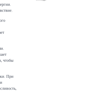
ергии.
вствие.
ого
ает
ми.
шает
в, чтобы
зки. При
 и
сливость,