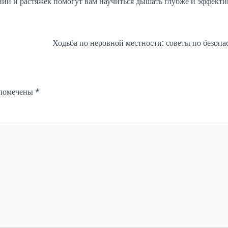
ий и растяжек помогут вам научиться дышать глубже и эффектив
.
Ходьба по неровной местности: советы по безопа
 помечены
*