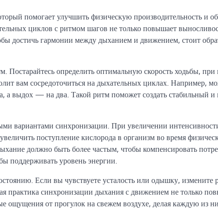
торый помогает улучшить физическую производительность и о
тельных циклов с ритмом шагов не только повышает выносливос
бы достичь гармонии между дыханием и движением, стоит обра
м. Постарайтесь определить оптимальную скорость ходьбы, при
олит вам сосредоточиться на дыхательных циклах. Например, м
ага, а выдох — на два. Такой ритм поможет создать стабильный 
ыми вариантами синхронизации. При увеличении интенсивност
 увеличить поступление кислорода в организм во время физичес
 дыхание должно быть более частым, чтобы компенсировать потре
обы поддерживать уровень энергии.
стоянию. Если вы чувствуете усталость или одышку, измените 
ная практика синхронизации дыхания с движением не только по
ые ощущения от прогулок на свежем воздухе, делая каждую из ни