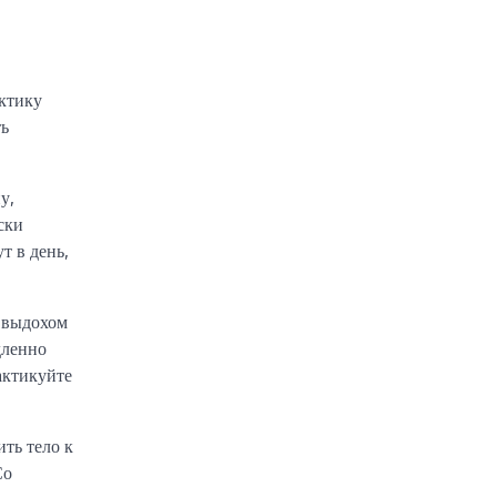
ктику
ть
у,
ски
т в день,
 выдохом
дленно
актикуйте
ть тело к
Со