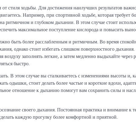
 от стиля ходьбы. Для достижения наилучших результатов важн
вигаетесь. Например, при спортивной ходьбе, которая требует б
на ритмичном и глубоком дыхании. В этом случае стоит использ
еспечить максимальное поступление кислорода и повысить выно
олжно быть более расслабленным и ритмичным. Во время споко
хания, однако стоит избегать слишком поверхностного дыхания.
яя воздуху заполнять легкие, а затем медленно выдыхайте через р
яться быстро.
ть. В этом случае вы сталкиваетесь с изменениями высоты и, к
ать одышки, стоит делать более частые и короткие вдохи, адапт
льное отношение к дыханию помогут вам сохранить силы и насл
осознание своего дыхания. Постоянная практика и внимание к т
 сделать каждую прогулку более комфортной и приятной.