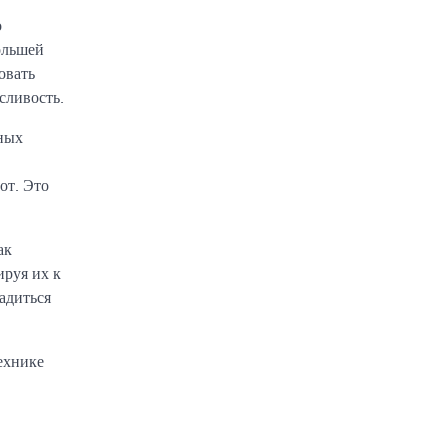
о
ольшей
овать
сливость.
йных
от. Это
ак
ируя их к
адиться
ехнике